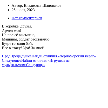
Автор:
Владислав Шаповалов
26 июля, 2023
Нет комментариев
В коробке, друзья,
Армия моя!
На пол её высыпаю,
Машины, солдат расставляю.
Будет сегодня бой.
Все в атаку! Ура! За мной!
Пред
Предыдущее
Найди отличия «Черноморский берег»
Следующее
Найди отличия «Игрушки из
мульфильмов»
Следующая