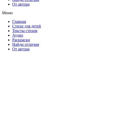
От автора
Меню
Главная
Стихи для детей
Тексты стихов
Аудио
Раскраски
Найди отличия
От автора