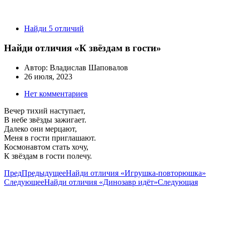
Найди 5 отличий
Найди отличия «К звёздам в гости»
Автор:
Владислав Шаповалов
26 июля, 2023
Нет комментариев
Вечер тихий наступает,
В небе звёзды зажигает.
Далеко они мерцают,
Меня в гости приглашают.
Космонавтом стать хочу,
К звёздам в гости полечу.
Пред
Предыдущее
Найди отличия «Игрушка-повторюшка»
Следующее
Найди отличия «Динозавр идёт»
Следующая