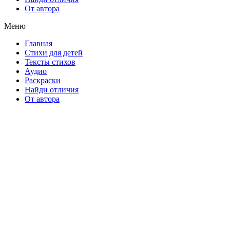
От автора
Меню
Главная
Стихи для детей
Тексты стихов
Аудио
Раскраски
Найди отличия
От автора