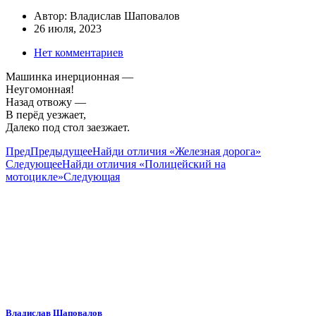
Автор:
Владислав Шаповалов
26 июля, 2023
Нет комментариев
Машинка инерционная —
Неугомонная!
Назад отвожу —
В перёд уезжает,
Далеко под стол заезжает.
Пред
Предыдущее
Найди отличия «Железная дорога»
Следующее
Найди отличия «Полицейский на
мотоцикле»
Следующая
Владислав Шаповалов