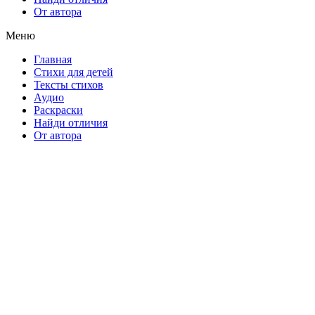
От автора
Меню
Главная
Стихи для детей
Тексты стихов
Аудио
Раскраски
Найди отличия
От автора