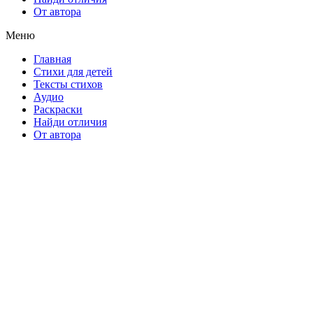
От автора
Меню
Главная
Стихи для детей
Тексты стихов
Аудио
Раскраски
Найди отличия
От автора