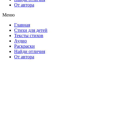
От автора
Меню
Главная
Стихи для детей
Тексты стихов
Аудио
Раскраски
Найди отличия
От автора