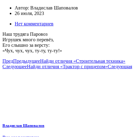
Автор:
Владислав Шаповалов
26 июля, 2023
Нет комментариев
Наш трудяга Паровоз
Игрушек много перевёз,
Его слышно за версту:
«Чух, чух, чух, ту-ту, ту-ту!»
Пред
Предыдущее
Найди отличия «Строительная техника»
Следующее
Найди отличия «Трактор с прицепом»
Следующая
Владислав Шаповалов