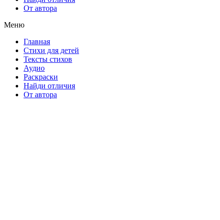
От автора
Меню
Главная
Стихи для детей
Тексты стихов
Аудио
Раскраски
Найди отличия
От автора