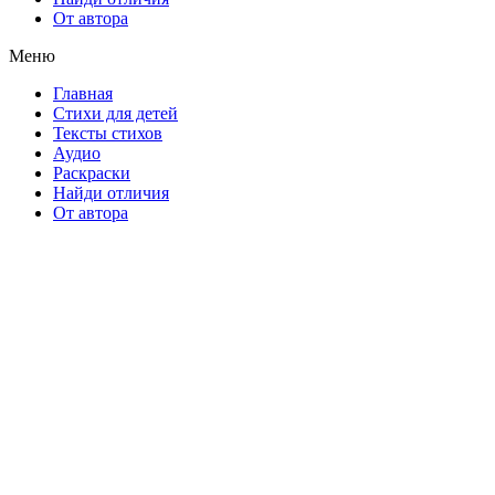
От автора
Меню
Главная
Стихи для детей
Тексты стихов
Аудио
Раскраски
Найди отличия
От автора