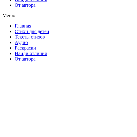
От автора
Меню
Главная
Стихи для детей
Тексты стихов
Аудио
Раскраски
Найди отличия
От автора