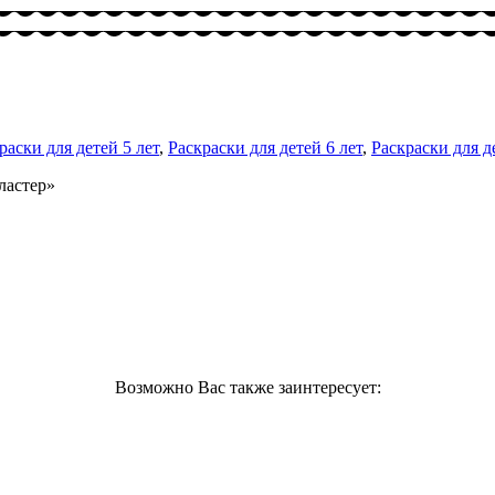
раски для детей 5 лет
,
Раскраски для детей 6 лет
,
Раскраски для д
ластер»
Возможно Вас также заинтересует: