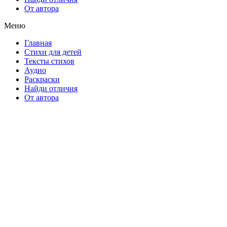
От автора
Меню
Главная
Стихи для детей
Тексты стихов
Аудио
Раскраски
Найди отличия
От автора