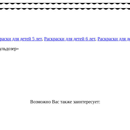
раски для детей 5 лет
,
Раскраски для детей 6 лет
,
Раскраски для д
ульдозер»
Возможно Вас также заинтересует: