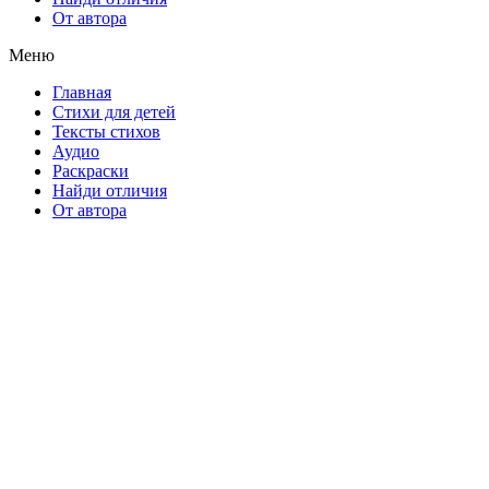
От автора
Меню
Главная
Стихи для детей
Тексты стихов
Аудио
Раскраски
Найди отличия
От автора