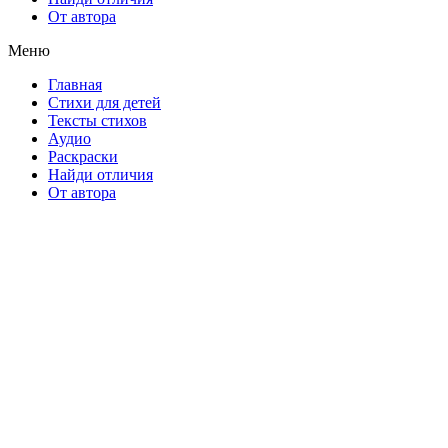
От автора
Меню
Главная
Стихи для детей
Тексты стихов
Аудио
Раскраски
Найди отличия
От автора