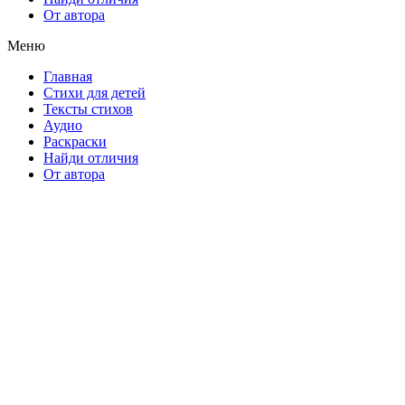
От автора
Меню
Главная
Стихи для детей
Тексты стихов
Аудио
Раскраски
Найди отличия
От автора