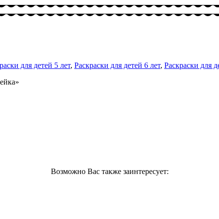
раски для детей 5 лет
,
Раскраски для детей 6 лет
,
Раскраски для д
Лейка»
Возможно Вас также заинтересует: