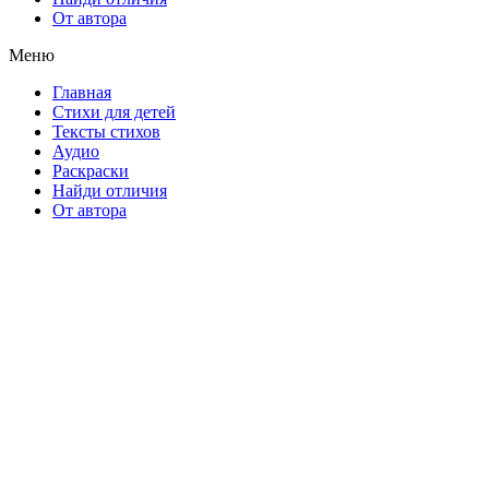
От автора
Меню
Главная
Стихи для детей
Тексты стихов
Аудио
Раскраски
Найди отличия
От автора