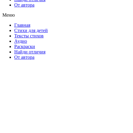
От автора
Меню
Главная
Стихи для детей
Тексты стихов
Аудио
Раскраски
Найди отличия
От автора