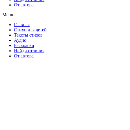
От автора
Меню
Главная
Стихи для детей
Тексты стихов
Аудио
Раскраски
Найди отличия
От автора