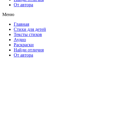
От автора
Меню
Главная
Стихи для детей
Тексты стихов
Аудио
Раскраски
Найди отличия
От автора