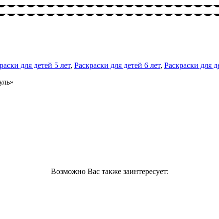
раски для детей 5 лет
,
Раскраски для детей 6 лет
,
Раскраски для д
уль»
Возможно Вас также заинтересует: