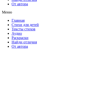
От автора
Меню
Главная
Стихи для детей
Тексты стихов
Аудио
Раскраски
Найди отличия
От автора