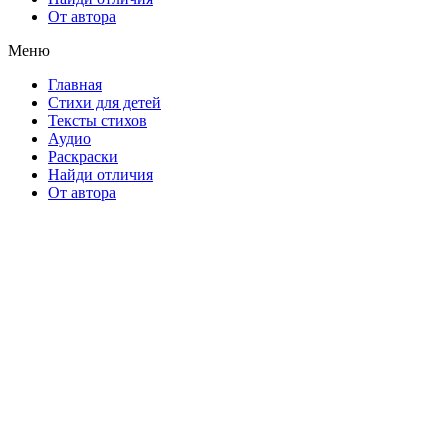
От автора
Меню
Главная
Стихи для детей
Тексты стихов
Аудио
Раскраски
Найди отличия
От автора