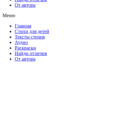
От автора
Меню
Главная
Стихи для детей
Тексты стихов
Аудио
Раскраски
Найди отличия
От автора