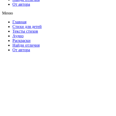
От автора
Меню
Главная
Стихи для детей
Тексты стихов
Аудио
Раскраски
Найди отличия
От автора