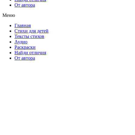
От автора
Меню
Главная
Стихи для детей
Тексты стихов
Аудио
Раскраски
Найди отличия
От автора