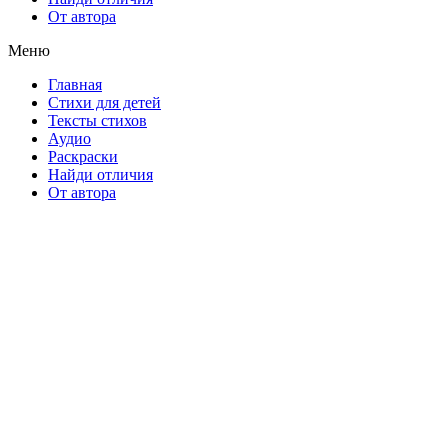
От автора
Меню
Главная
Стихи для детей
Тексты стихов
Аудио
Раскраски
Найди отличия
От автора