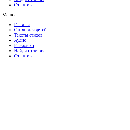
От автора
Меню
Главная
Стихи для детей
Тексты стихов
Аудио
Раскраски
Найди отличия
От автора