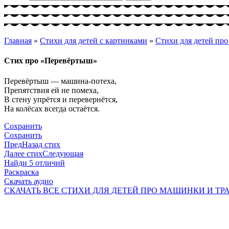
Главная
»
Стихи для детей с картинками
»
Cтихи для детей пр
Стих про «Перевёртыш»
Перевёртыш — машина-потеха,
Препятствия ей не помеха,
В стену упрётся и перевернётся,
На колёсах всегда остаётся.
Сохранить
Сохранить
Пред
Назад стих
Далее стих
Следующая
Найди 5 отличий
Раскраска
Скачать аудио
СКАЧАТЬ ВСЕ CТИХИ ДЛЯ ДЕТЕЙ ПРО МАШИНКИ И ТРА