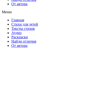
От автора
Меню
Главная
Стихи для детей
Тексты стихов
Аудио
Раскраски
Найди отличия
От автора