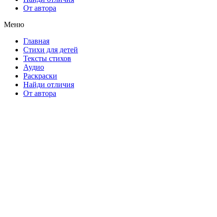
От автора
Меню
Главная
Стихи для детей
Тексты стихов
Аудио
Раскраски
Найди отличия
От автора