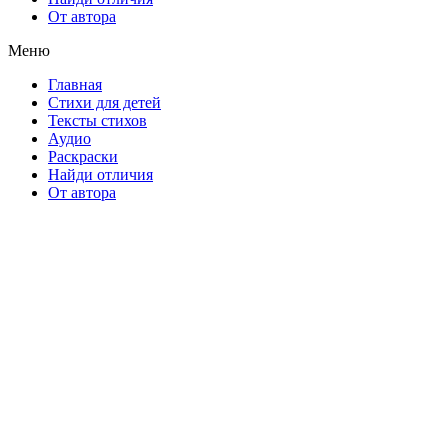
От автора
Меню
Главная
Стихи для детей
Тексты стихов
Аудио
Раскраски
Найди отличия
От автора