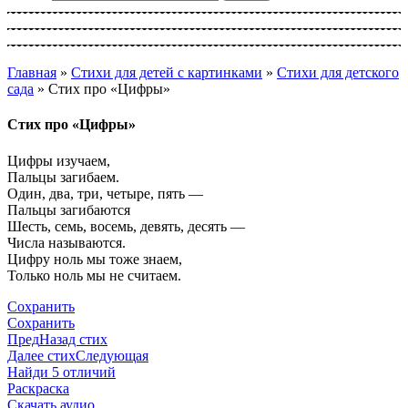
Главная
»
Стихи для детей с картинками
»
Стихи для детского
сада
»
Стих про «Цифры»
Стих про «Цифры»
Цифры изучаем,
Пальцы загибаем.
Один, два, три, четыре, пять —
Пальцы загибаются
Шесть, семь, восемь, девять, десять —
Числа называются.
Цифру ноль мы тоже знаем,
Только ноль мы не считаем.
Сохранить
Сохранить
Пред
Назад стих
Далее стих
Следующая
Найди 5 отличий
Раскраска
Скачать аудио