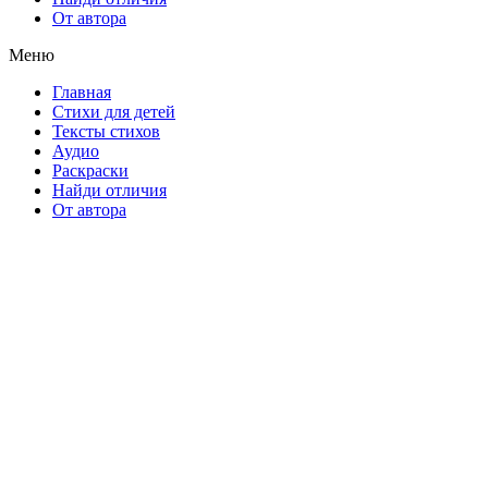
От автора
Меню
Главная
Стихи для детей
Тексты стихов
Аудио
Раскраски
Найди отличия
От автора