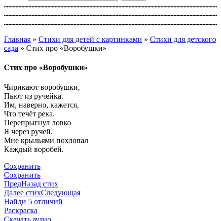
Главная
»
Стихи для детей с картинками
»
Стихи для детского
сада
»
Стих про «Воробушки»
Стих про «Воробушки»
Чирикают воробушки,
Пьют из ручейка.
Им, наверно, кажется,
Что течёт река.
Перепрыгнул ловко
Я через ручей.
Мне крыльями похлопал
Каждый воробей.
Сохранить
Сохранить
Пред
Назад стих
Далее стих
Следующая
Найди 5 отличий
Раскраска
Скачать аудио