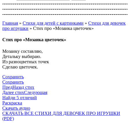
Главная
»
Стихи для детей с картинками
»
Стихи для девочек
про игрушки
»
Стих про «Мозаика цветочек»
Стих про «Мозаика цветочек»
Мозаику составляю,
Детальку выбираю.
Из разноцветных точек
Сделаю цветочек.
Сохранить
Сохранить
Пред
Назад стих
Далее стих
Следующая
Найди 5 отличий
Раскраска
Скачать аудио
СКАЧАТЬ ВСЕ СТИХИ ДЛЯ ДЕВОЧЕК ПРО ИГРУШКИ
(PDF)