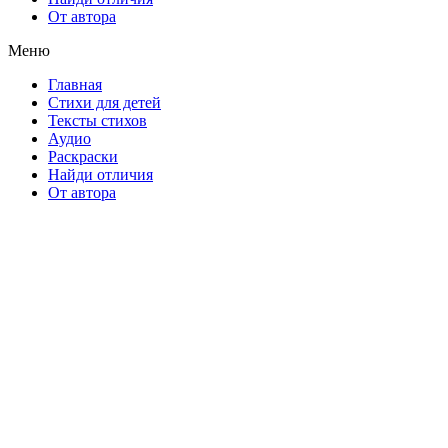
От автора
Меню
Главная
Стихи для детей
Тексты стихов
Аудио
Раскраски
Найди отличия
От автора