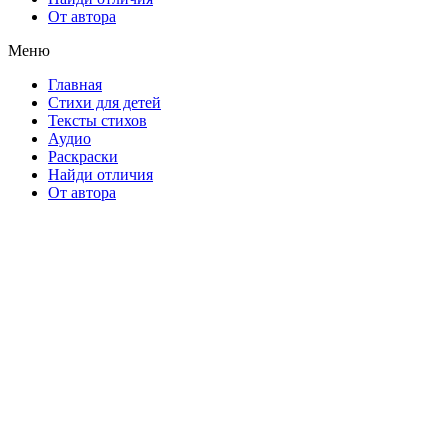
От автора
Меню
Главная
Стихи для детей
Тексты стихов
Аудио
Раскраски
Найди отличия
От автора