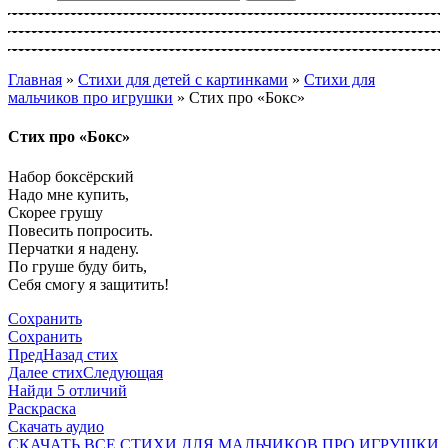
Главная
»
Стихи для детей с картинками
»
Стихи для
мальчиков про игрушки
»
Стих про «Бокс»
Стих про «Бокс»
Набор боксёрский
Надо мне купить,
Скорее грушу
Повесить попросить.
Перчатки я надену.
По груше буду бить,
Себя смогу я защитить!
Сохранить
Сохранить
Пред
Назад стих
Далее стих
Следующая
Найди 5 отличий
Раскраска
Скачать аудио
СКАЧАТЬ ВСЕ СТИХИ ДЛЯ МАЛЬЧИКОВ ПРО ИГРУШКИ