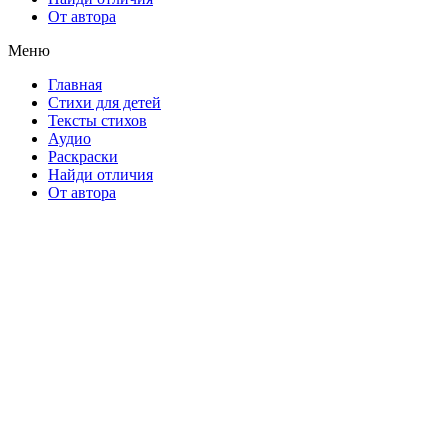
От автора
Меню
Главная
Стихи для детей
Тексты стихов
Аудио
Раскраски
Найди отличия
От автора