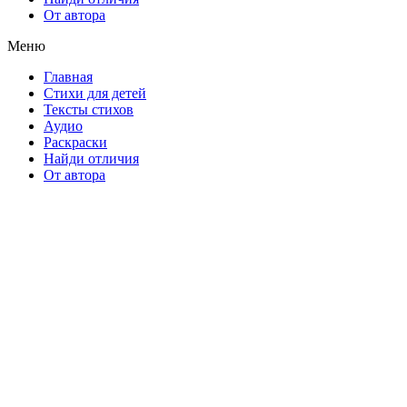
От автора
Меню
Главная
Стихи для детей
Тексты стихов
Аудио
Раскраски
Найди отличия
От автора