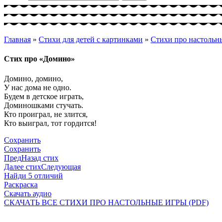
Главная
»
Стихи для детей с картинками
»
Стихи про настольн
Стих про «Домино»
Домино, домино,
У нас дома не одно.
Будем в детское играть,
Доминошками стучать.
Кто проиграл, не злится,
Кто выиграл, тот гордится!
Сохранить
Сохранить
Пред
Назад стих
Далее стих
Следующая
Найди 5 отличий
Раскраска
Скачать аудио
СКАЧАТЬ ВСЕ СТИХИ ПРО НАСТОЛЬНЫЕ ИГРЫ (PDF)