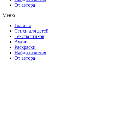
От автора
Меню
Главная
Стихи для детей
Тексты стихов
Аудио
Раскраски
Найди отличия
От автора