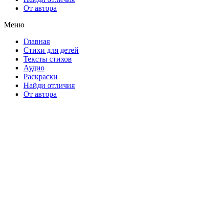
От автора
Меню
Главная
Стихи для детей
Тексты стихов
Аудио
Раскраски
Найди отличия
От автора