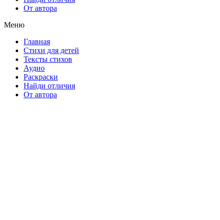
От автора
Меню
Главная
Стихи для детей
Тексты стихов
Аудио
Раскраски
Найди отличия
От автора