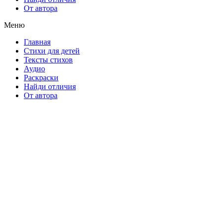
От автора
Меню
Главная
Стихи для детей
Тексты стихов
Аудио
Раскраски
Найди отличия
От автора