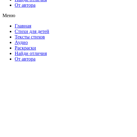
От автора
Меню
Главная
Стихи для детей
Тексты стихов
Аудио
Раскраски
Найди отличия
От автора