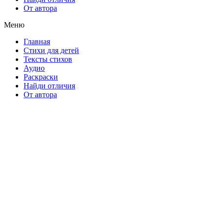
От автора
Меню
Главная
Стихи для детей
Тексты стихов
Аудио
Раскраски
Найди отличия
От автора