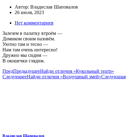
Автор:
Владислав Шаповалов
26 июля, 2023
Нет комментариев
Залезем в палатку втроём —
Домиком своим назовём.
Уютно там и тесно —
Нам там очень интересно!
Дружно мы сидим —
В окошечки глядим.
Пред
Предыдущее
Найди отличия «Кукольный театр»
Следующее
Найди отличия «Воздушный змей»
Следующая
Владислав Шаповалов