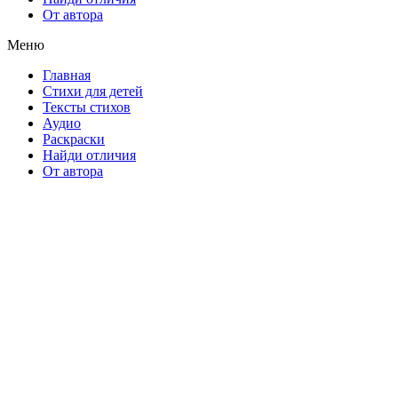
От автора
Меню
Главная
Стихи для детей
Тексты стихов
Аудио
Раскраски
Найди отличия
От автора