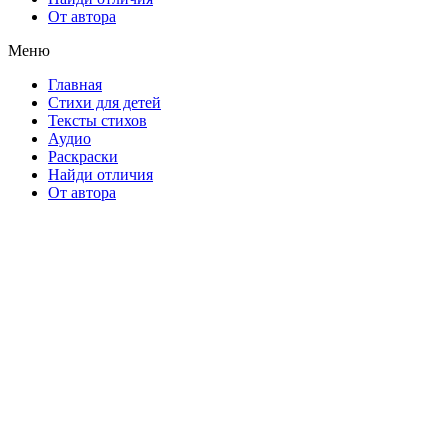
От автора
Меню
Главная
Стихи для детей
Тексты стихов
Аудио
Раскраски
Найди отличия
От автора