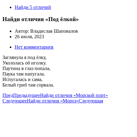
Найди 5 отличий
Найди отличия «Под ёлкой»
Автор:
Владислав Шаповалов
26 июля, 2023
Нет комментариев
Заглянула я под ёлку,
Укололась об иголку.
Паутина в глаз попала,
Паука там напугала.
Испугалась и сама,
Белый гриб там сорвала.
Пред
Предыдущее
Найди отличия «Морской порт»
Следующее
Найди отличия «Мороз»
Следующая