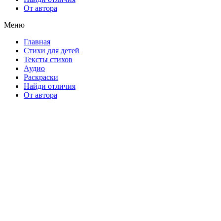
От автора
Меню
Главная
Стихи для детей
Тексты стихов
Аудио
Раскраски
Найди отличия
От автора