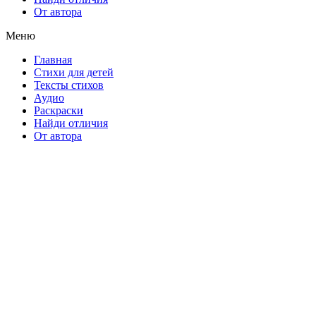
От автора
Меню
Главная
Стихи для детей
Тексты стихов
Аудио
Раскраски
Найди отличия
От автора