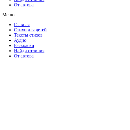
От автора
Меню
Главная
Стихи для детей
Тексты стихов
Аудио
Раскраски
Найди отличия
От автора