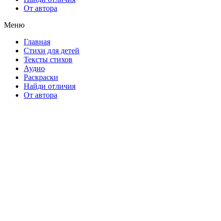
От автора
Меню
Главная
Стихи для детей
Тексты стихов
Аудио
Раскраски
Найди отличия
От автора