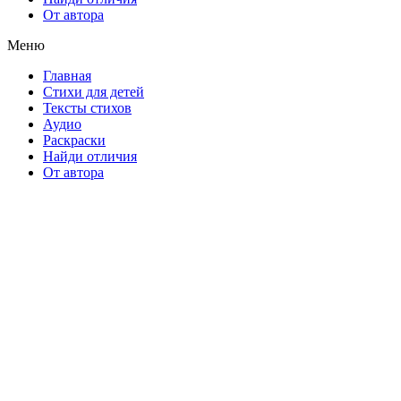
От автора
Меню
Главная
Стихи для детей
Тексты стихов
Аудио
Раскраски
Найди отличия
От автора