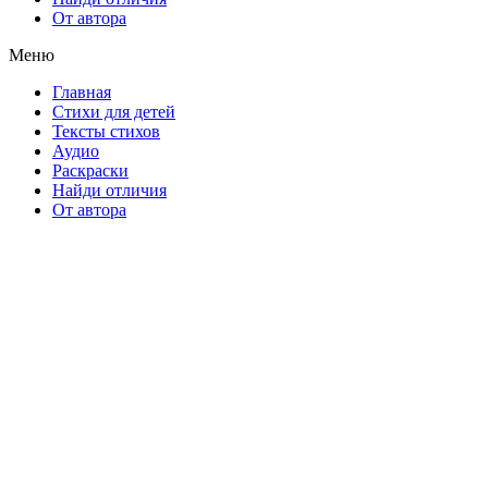
От автора
Меню
Главная
Стихи для детей
Тексты стихов
Аудио
Раскраски
Найди отличия
От автора