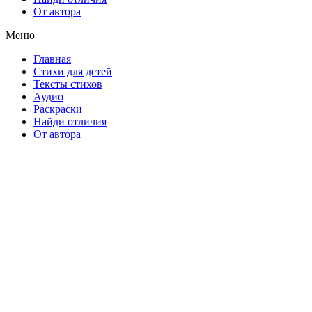
От автора
Меню
Главная
Стихи для детей
Тексты стихов
Аудио
Раскраски
Найди отличия
От автора