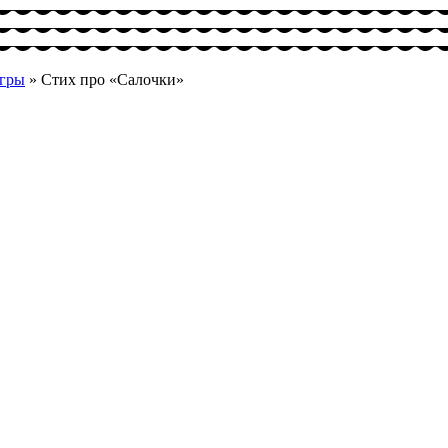
игры
»
Стих про «Салочки»