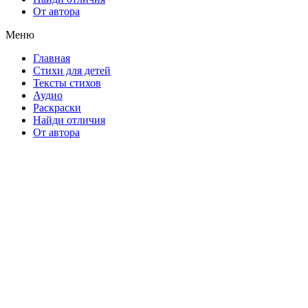
От автора
Меню
Главная
Стихи для детей
Тексты стихов
Аудио
Раскраски
Найди отличия
От автора